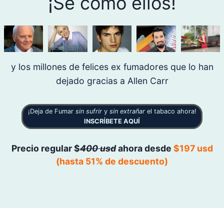
¡Sé como ellos!
y los millones de felices ex fumadores que lo han
dejado gracias a Allen Carr
¡Deja de Fumar
sin sufrir
y
sin extrañar
el tabaco ahora!
INSCRÍBETE AQUÍ
Precio regular $
400 usd
ahora desde
$197 usd
(hasta 51% de descuento)