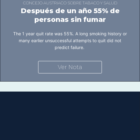
CONCEJO AUSTRIACO SOBRE TABACO Y SALUD
Después de un año 55% de
personas sin fumar
The 1 year quit rate was 55%. A long smoking history or
many earlier unsuccessful attempts to quit did not
predict failure.
Ver Nota