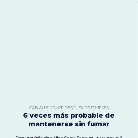
CON ALLEN CARR DESPUÉS DE 13 MESES
6 veces más probable de
mantenerse sin fumar
Smokers following Allen Carr’s Easyway were about 6